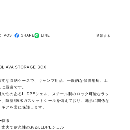
POST
SHARE
LINE
通報する
3L AVA STORAGE BOX
頑丈な収納ケースで、キャンプ用品、一般的な保管場所、工
具に最適です。
耐久性のあるLLDPEシェル、スチール製のロック可能なラッ
チ、防塵/防水ガスケットシールを備えており、地形に関係な
くギアを常に保護します。
◆特徴
・丈夫で耐久性のあるLLDPEシェル