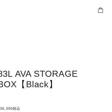
83L AVA STORAGE
BOX【Black】
36,300
税込