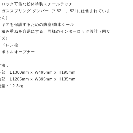
・ロック可能な粉体塗装スチールラッチ
・ガススプリング ダンパー（* 52L 、82Lには含まれていま
せん）
・ギアを保護するための防塵/防水シール
・積み重ねを容易にする、同様のインターロック設計（同サ
イズ）
・ドレン栓
・ボトルオープナー
寸法：
外部 L1300mm x W495mm x H195mm
内部 L1205mm x W395mm x H135mm
重量：12.3kg