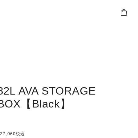
82L AVA STORAGE
BOX【Black】
27,060
税込