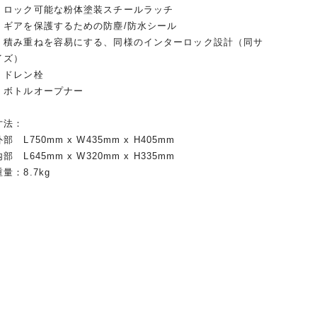
・ロック可能な粉体塗装スチールラッチ
・ギアを保護するための防塵/防水シール
・積み重ねを容易にする、同様のインターロック設計（同サ
イズ）
・ドレン栓
・ボトルオープナー
寸法：
外部 L750mm x W435mm x H405mm
内部 L645mm x W320mm x H335mm
重量：8.7kg